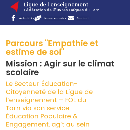
Ligue de l'enseignement
Fédération de Œuvres Laïques du Tarn
Actualités
Nous rejoindre
Contact
Parcours "Empathie et
estime de soi"
Mission : Agir sur le climat
scolaire
Le Secteur Éducation-
Citoyenneté de la Ligue de
l’enseignement – FOL du
Tarn via son service
Éducation Populaire &
Engagement, agit au sein