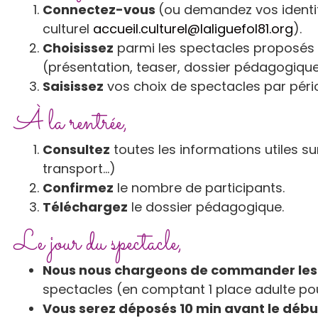
Connectez-vous
(ou demandez vos identi
culturel
accueil.culturel@laliguefol81.org
).
Choisissez
parmi les spectacles proposés c
(présentation, teaser, dossier pédagogique
Saisissez
vos choix de spectacles par péri
À la rentrée,
Consultez
toutes les informations utiles su
transport…)
Confirmez
le nombre de participants.
Téléchargez
le dossier pédagogique.
Le jour du spectacle,
Nous nous chargeons de commander les
spectacles (en comptant 1 place adulte pour
Vous serez déposés 10 min avant le débu