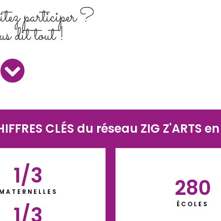
tez participer ?
s dit tout !
HIFFRES CLÉS du réseau ZIG Z'ARTS en 
1/
3
280
MATERNELLES
ÉCOLES
1/
3