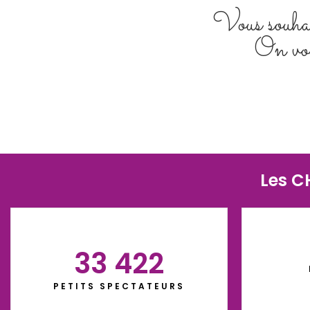
Vous souhai
On vou
Les C
33 422
PETITS SPECTATEURS