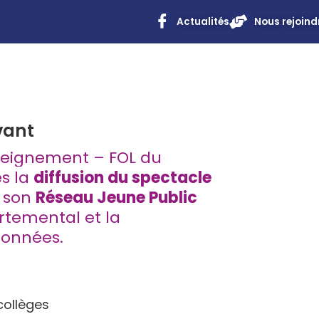
Actualités
Nous rejoind
vant
enseignement – FOL du
s la
diffusion du spectacle
a son
Réseau Jeune Public
artemental et la
ionnées
.
collèges