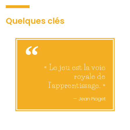
Quelques clés
« Le jeu est la voie
royale de
l’apprentissage. »
— Jean Piaget