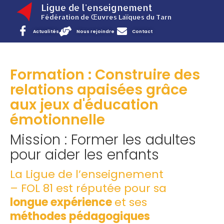
Ligue de l'enseignement
Fédération de Œuvres Laïques du Tarn
Actualités
Nous rejoindre
Contact
Formation : Construire des
relations apaisées grâce
aux jeux d'éducation
émotionnelle
Mission : Former les adultes
pour aider les enfants
La Ligue de l’enseignement
– FOL 81 est réputée pour sa
longue expérience
et ses
méthodes pédagogiques