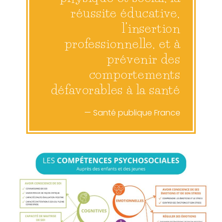
réussite éducative,
l’insertion
professionnelle, et à
prévenir des
comportements
défavorables à la santé
— Santé publique France