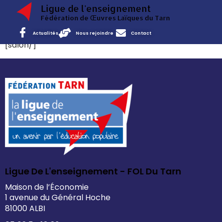
Ligue de l'enseignement
Fédération de Œuvres Laïques du Tarn
Actualités
Nous rejoindre
Contact
[salon/]
Ligue De L'enseignement - FOL Du Tarn
Maison de l’Économie
1 avenue du Général Hoche
81000 ALBI